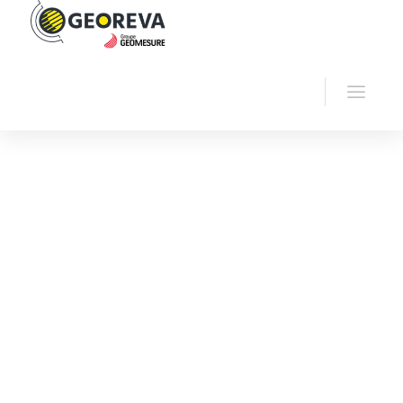
Accueil
Georeva
Sismique
Sismographe
DAQlink 5