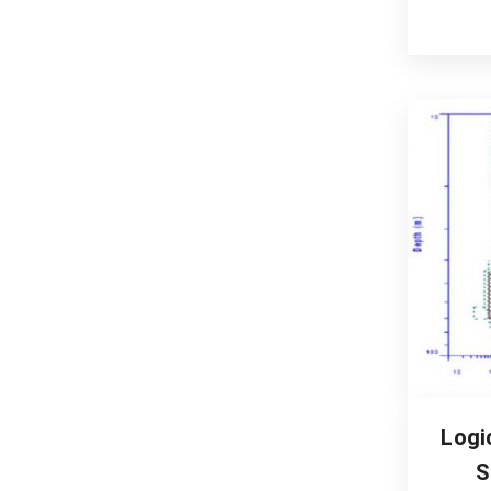
Logi
S