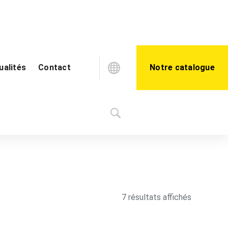
ualités
Contact
Notre catalogue
Blog
Vidéothèque
Trié
7 résultats affichés
du
plus