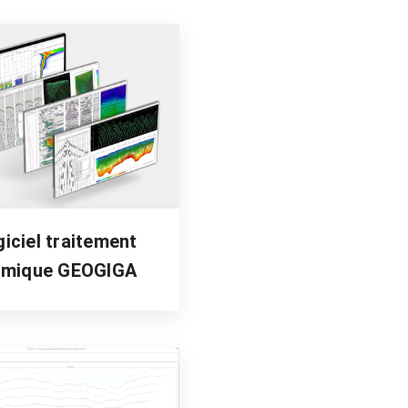
Accessoires géophysiques
Occasions
Voir le catalogue
iciel traitement
smique GEOGIGA