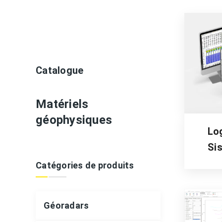
Détection des réseaux
adars
imétrie
Catalogue
Matériels
géophysiques
Log
Si
Catégories de produits
Géoradars