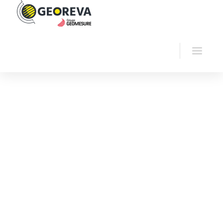
Accueil
Georeva
Logiciels géophysiques
Logiciel MonMX