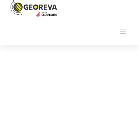
Accueil
Georeva
Auscultation béton - CND
Radars béton GP8000 GP8100 – PROCEQ