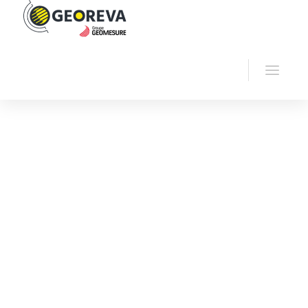
Accueil
Georeva
Auscultation béton - CND
PUNDIT ARRAY PD8050 – PROCEQ