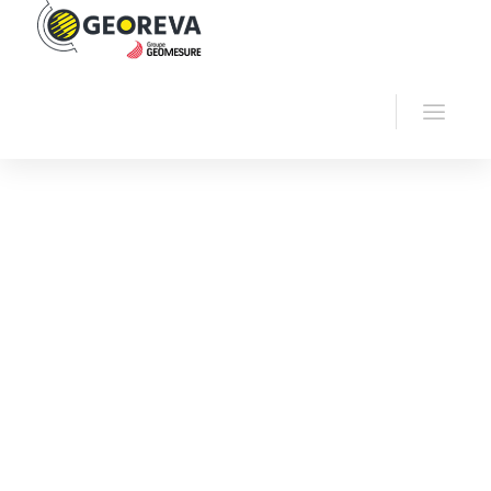
Home
Georeva
Radiometry
GT-40