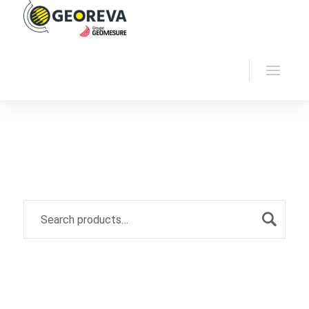
Home
Georeva
Archive by "Software"