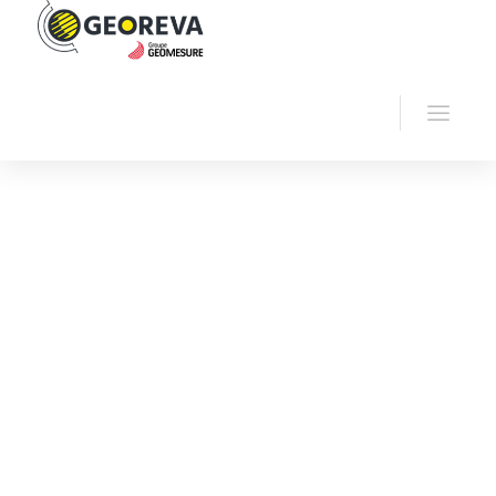
Accueil
Georeva
Électromagnétisme
Conductivimètre
EM38-MK2