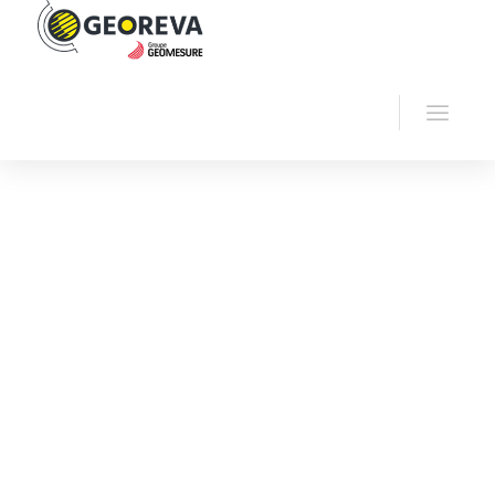
Home
Georeva
Seismic
Land seismic
GPEG-500 Seismic Source