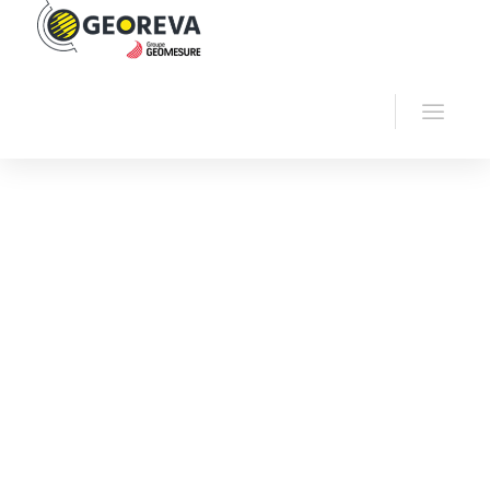
Home
Georeva
Seismic
Borehole
seismic
IPG800 : Light Downhole S-Wave
Sparker Source