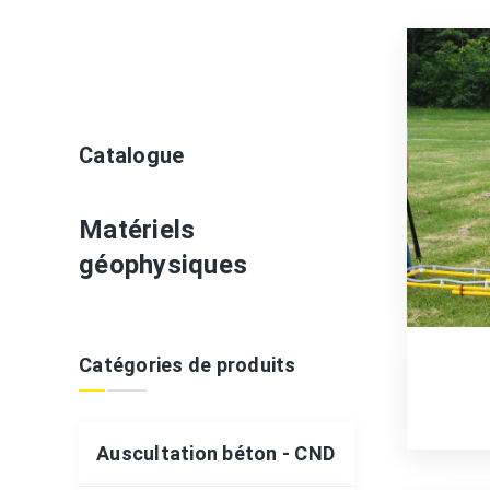
Détection des réseaux
adars
imétrie
Catalogue
Matériels
géophysiques
Catégories de produits
Auscultation béton - CND