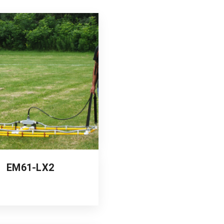
Accessoires géophysiques
Occasions
Voir le catalogue
EM61-LX2