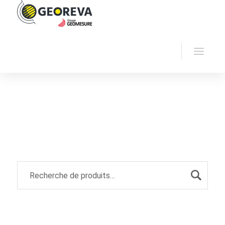
Accueil
Georeva
Électromagnétisme
Archive by "TDEM"