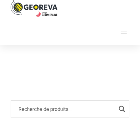
Accueil
Georeva
Sismique
Archive by
"Sismique marine"