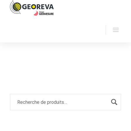
Accueil
Georeva
Géoradars
Archive by
"Géophysique"