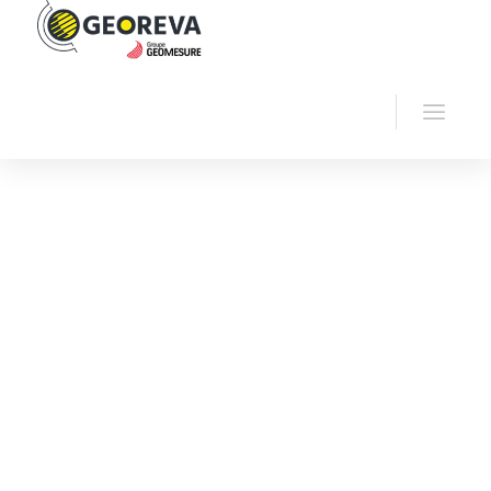
Home
Georeva
Magnetometry
MAG-03