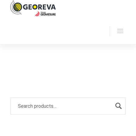
Home
Georeva
GPR
Archive by
"Geophysics"